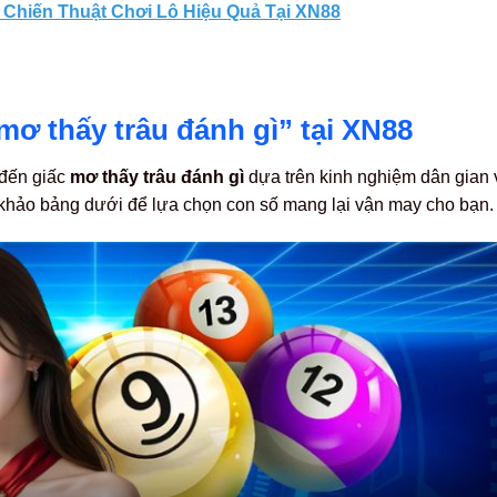
Chiến Thuật Chơi Lô Hiệu Quả Tại XN88
ơ thấy trâu đánh gì” tại XN88
 đến giấc
mơ thấy trâu đánh gì
dựa trên kinh nghiệm dân gian 
 khảo bảng dưới để lựa chọn con số mang lại vận may cho bạn.