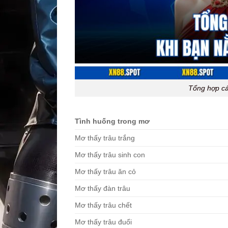
Tổng hợp cá
Tình huống trong mơ
Mơ thấy trâu trắng
Mơ thấy trâu sinh con
Mơ thấy trâu ăn cỏ
Mơ thấy đàn trâu
Mơ thấy trâu chết
Mơ thấy trâu đuổi