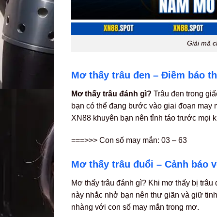
Giải mã c
Mơ thấy trâu đen – Điềm báo t
Mơ thấy trâu đánh gì?
Trâu đen trong giấ
bạn có thể đang bước vào giai đoạn may m
XN88 khuyên bạn nên tỉnh táo trước mọi k
===>>> Con số may mắn: 03 – 63
Mơ thấy trâu đuổi – Cảnh báo v
Mơ thấy trâu đánh gì?
Khi mơ thấy bị trâu
này nhắc nhở bạn nên thư giãn và giữ tinh
nhàng với con số may mắn trong mơ.