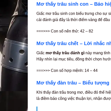
Mơ thấy trâu sinh con – Báo hiệ
Giấc mơ trâu sinh con biểu trưng cho sự s
cái đánh giá đây là thời điểm vàng để đầu 
===>>> Con số nên thử: 42 – 82
Mơ thấy trâu chết – Lời nhắc n
Giấc
mơ thấy trâu đánh gì
này mang tính 
Hãy nhìn lại mục tiêu, đồng thời chọn hướ
===>>> Con số hợp mệnh: 14 – 44
Mơ thấy đàn trâu – Biểu tượng
Khi thấy đàn trâu trong mơ, điều đó thể 
là điềm báo công việc thuận lợi, nhận đượ