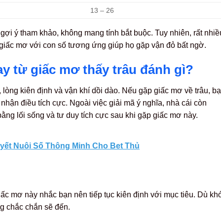
13 – 26
i ý tham khảo, không mang tính bắt buộc. Tuy nhiên, rất nhiề
 giấc mơ với con số tương ứng giúp họ gặp vận đỏ bất ngờ.
y từ giấc mơ thấy trâu đánh gì?
 lòng kiên định và vận khí dồi dào. Nếu gặp giấc mơ về trâu, b
 nhận điều tích cực.
Ngoài việc giải mã ý nghĩa, nhà cái còn
ng lối sống và tư duy tích cực sau khi gặp giấc mơ này.
yết Nuôi Số Thông Minh Cho Bet Thủ
giấc mơ này nhắc bạn nên tiếp tục kiên định với mục tiêu. Dù kh
ng chắc chắn sẽ đến.