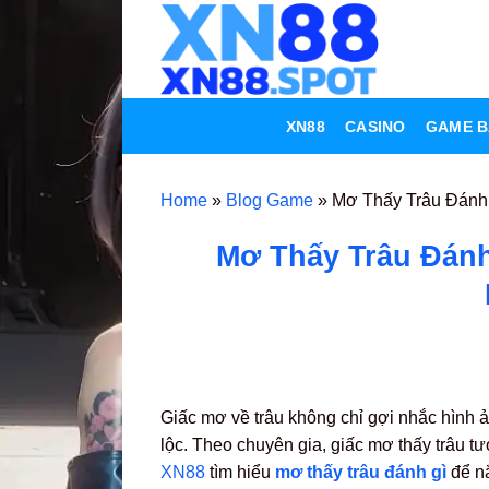
Skip
to
content
XN88
CASINO
GAME B
Home
»
Blog Game
»
Mơ Thấy Trâu Đánh
Mơ Thấy Trâu Đánh
Giấc mơ về trâu không chỉ gợi nhắc hình 
lộc. Theo chuyên gia, giấc mơ thấy trâu t
XN88
tìm hiểu
mơ thấy trâu đánh gì
để nắ