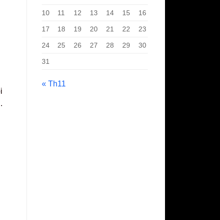
10
11
12
13
14
15
16
17
18
19
20
21
22
23
24
25
26
27
28
29
30
31
« Th11
i
.