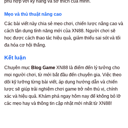
phù hợp với kỹ năng và sở thích của mình.
Mẹo và thủ thuật nâng cao
Các bài viết này chia sẻ mẹo chơi, chiến lược nâng cao và
cách tận dụng tính năng mới của XN88. Người chơi sẽ
học được cách thao tác hiệu quả, giảm thiểu sai sót và tối
đa hóa cơ hội thắng.
Kết luận
Chuyên mục
Blog Game
XN88 là điểm đến lý tưởng cho
mọi người chơi, từ mới bắt đầu đến chuyên gia. Việc theo
dõi kỹ lưỡng từng bài viết, áp dụng hướng dẫn và chiến
lược sẽ giúp trải nghiệm chơi game trở nên thú vị, chính
xác và hiệu quả. Khám phá ngay hôm nay để không bỏ lỡ
các mẹo hay và thông tin cập nhật mới nhất từ XN88!