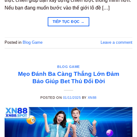
thực chiến giúp bạn xây dựng chiến lược thông minh hơn.
Nếu bạn đang muốn bước vào thế giới lô đề […]
TIẾP TỤC ĐỌC
→
Posted in
Blog Game
Leave a comment
BLOG GAME
Mẹo Đánh Ba Càng Thắng Lớn Đảm
Bảo Giúp Bet Thủ Đổi Đời
POSTED ON
01/11/2025
BY
XN88