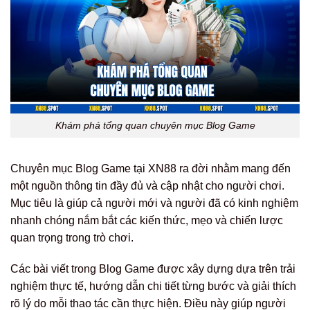
Khám phá tổng quan chuyên mục Blog Game
Chuyên mục Blog Game tại XN88 ra đời nhằm mang đến
một nguồn thông tin đầy đủ và cập nhật cho người chơi.
Mục tiêu là giúp cả người mới và người đã có kinh nghiệm
nhanh chóng nắm bắt các kiến thức, mẹo và chiến lược
quan trọng trong trò chơi.
Các bài viết trong Blog Game được xây dựng dựa trên trải
nghiệm thực tế, hướng dẫn chi tiết từng bước và giải thích
rõ lý do mỗi thao tác cần thực hiện. Điều này giúp người