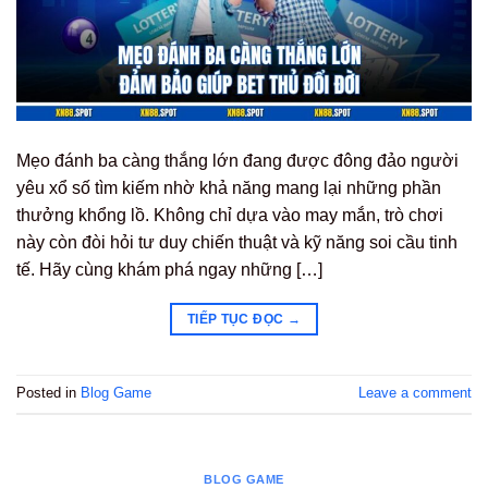
Mẹo đánh ba càng thắng lớn đang được đông đảo người
yêu xổ số tìm kiếm nhờ khả năng mang lại những phần
thưởng khổng lồ. Không chỉ dựa vào may mắn, trò chơi
này còn đòi hỏi tư duy chiến thuật và kỹ năng soi cầu tinh
tế. Hãy cùng khám phá ngay những […]
TIẾP TỤC ĐỌC
→
Posted in
Blog Game
Leave a comment
BLOG GAME