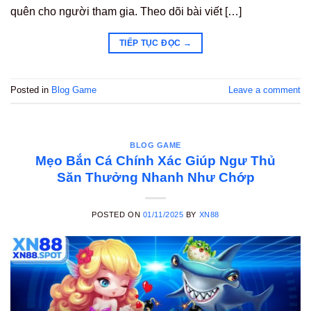
quên cho người tham gia. Theo dõi bài viết […]
TIẾP TỤC ĐỌC
→
Posted in
Blog Game
Leave a comment
BLOG GAME
Mẹo Bắn Cá Chính Xác Giúp Ngư Thủ
Săn Thưởng Nhanh Như Chớp
POSTED ON
01/11/2025
BY
XN88