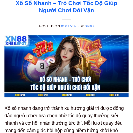
Xổ Số Nhanh – Trò Chơi Tốc Độ Giúp
Người Chơi Đổi Vận
POSTED ON
01/11/2025
BY
XN88
Xổ số nhanh đang trở thành xu hướng giải trí được đông
đảo người chơi lựa chọn nhờ tốc độ quay thưởng siêu
nhanh và cơ hội nhận thưởng tức thì. Mỗi lượt quay đều
mang đến cảm giác hồi hộp cùng niềm hứng khởi khó