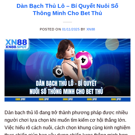
Dàn Bạch Thủ Lô – Bí Quyết Nuôi Số
Thông Minh Cho Bet Thủ
POSTED ON
01/11/2025
BY
XN88
Dàn bạch thủ lô đang trở thành phương pháp được nhiều
người chơi lựa chọn khi muốn tìm kiếm cơ hội thắng lớn.
Việc hiểu rõ cách nuôi, cách chọn khung cùng kinh nghiệm