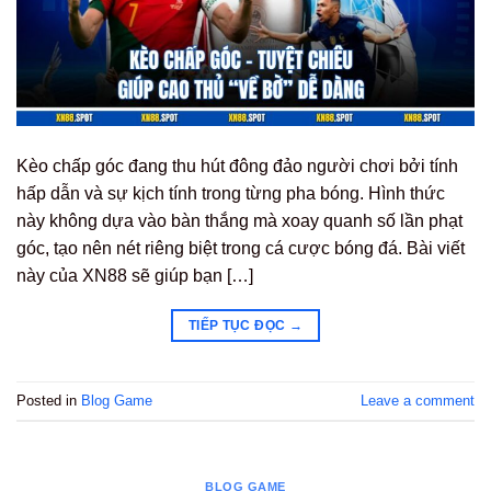
Kèo chấp góc đang thu hút đông đảo người chơi bởi tính
hấp dẫn và sự kịch tính trong từng pha bóng. Hình thức
này không dựa vào bàn thắng mà xoay quanh số lần phạt
góc, tạo nên nét riêng biệt trong cá cược bóng đá. Bài viết
này của XN88 sẽ giúp bạn […]
TIẾP TỤC ĐỌC
→
Posted in
Blog Game
Leave a comment
BLOG GAME