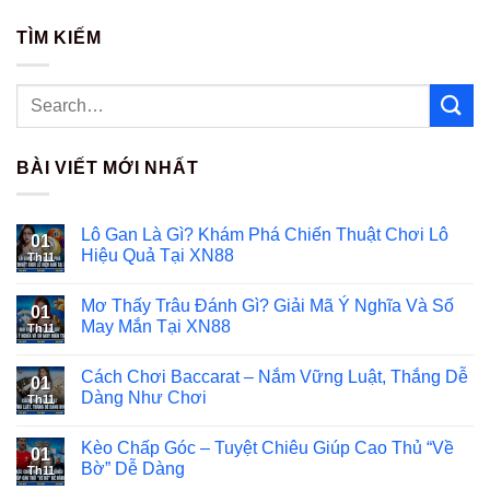
TÌM KIẾM
BÀI VIẾT MỚI NHẤT
Lô Gan Là Gì? Khám Phá Chiến Thuật Chơi Lô
01
Hiệu Quả Tại XN88
Th11
Mơ Thấy Trâu Đánh Gì? Giải Mã Ý Nghĩa Và Số
01
May Mắn Tại XN88
Th11
Cách Chơi Baccarat – Nắm Vững Luật, Thắng Dễ
01
Dàng Như Chơi
Th11
Kèo Chấp Góc – Tuyệt Chiêu Giúp Cao Thủ “Về
01
Bờ” Dễ Dàng
Th11