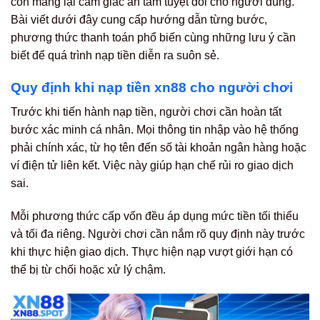
còn mang lại cảm giác an tâm tuyệt đối cho người dùng.
Bài viết dưới đây cung cấp hướng dẫn từng bước,
phương thức thanh toán phổ biến cùng những lưu ý cần
biết để quá trình nạp tiền diễn ra suôn sẻ.
Quy định khi nạp tiền xn88 cho người chơi
Trước khi tiến hành nạp tiền, người chơi cần hoàn tất
bước xác minh cá nhân. Mọi thông tin nhập vào hệ thống
phải chính xác, từ họ tên đến số tài khoản ngân hàng hoặc
ví điện tử liên kết. Việc này giúp hạn chế rủi ro giao dịch
sai.
Mỗi phương thức cấp vốn đều áp dụng mức tiền tối thiểu
và tối đa riêng. Người chơi cần nắm rõ quy định này trước
khi thực hiện giao dịch. Thực hiện nạp vượt giới hạn có
thể bị từ chối hoặc xử lý chậm.