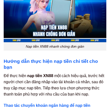
Nạp tiền XN88 nhanh chóng đơn giản
Hướng dẫn thực hiện nạp tiền chi tiết cho
bạn
Để thực hiện
nạp tiền XN88
một cách hiệu quả, trước hết
người chơi cần đăng nhập vào tài khoản cá nhân, sau đó
truy cập mục nạp tiền. Tiếp theo lựa chọn phương thức
thanh toán phù hợp với nhu cầu của bạn khi nạp.
Thao tác chuyển khoản ngân hàng để nạp tiền