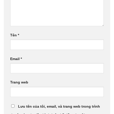
Tên
*
Email
*
Trang web
Lưu tên của tôi, email, và trang web trong trình