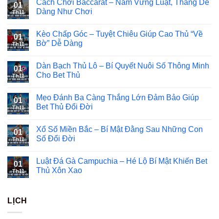
Cách Chơi Baccarat – Nắm Vững Luật, Thắng Dễ
01
Dàng Như Chơi
Th11
Kèo Chấp Góc – Tuyệt Chiêu Giúp Cao Thủ “Về
01
Bờ” Dễ Dàng
Th11
Dàn Bạch Thủ Lô – Bí Quyết Nuôi Số Thông Minh
01
Cho Bet Thủ
Th11
Mẹo Đánh Ba Càng Thắng Lớn Đảm Bảo Giúp
01
Bet Thủ Đổi Đời
Th11
Xổ Số Miền Bắc – Bí Mật Đằng Sau Những Con
01
Số Đổi Đời
Th11
Luật Đá Gà Campuchia – Hé Lộ Bí Mật Khiến Bet
01
Thủ Xôn Xao
Th11
LỊCH