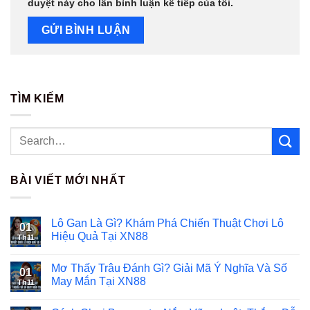
duyệt này cho lần bình luận kế tiếp của tôi.
TÌM KIẾM
BÀI VIẾT MỚI NHẤT
Lô Gan Là Gì? Khám Phá Chiến Thuật Chơi Lô
01
Hiệu Quả Tại XN88
Th11
Mơ Thấy Trâu Đánh Gì? Giải Mã Ý Nghĩa Và Số
01
May Mắn Tại XN88
Th11