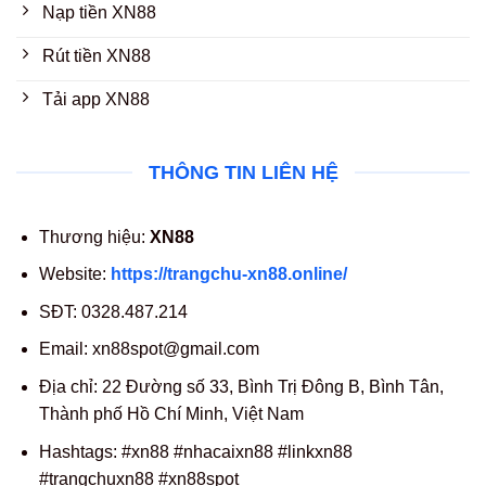
Nạp tiền XN88
Rút tiền XN88
Tải app XN88
THÔNG TIN LIÊN HỆ
Thương hiệu:
XN88
Website:
https://trangchu-xn88.online/
SĐT: 0328.487.214
Email:
xn88spot@gmail.com
Địa chỉ: 22 Đường số 33, Bình Trị Đông B, Bình Tân,
Thành phố Hồ Chí Minh, Việt Nam
Hashtags: #xn88 #nhacaixn88 #linkxn88
#trangchuxn88 #xn88spot