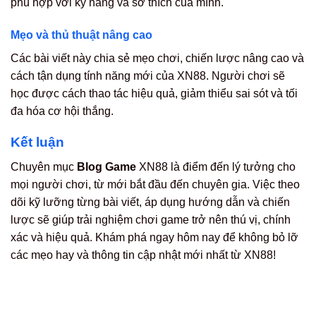
phù hợp với kỹ năng và sở thích của mình.
Mẹo và thủ thuật nâng cao
Các bài viết này chia sẻ mẹo chơi, chiến lược nâng cao và
cách tận dụng tính năng mới của XN88. Người chơi sẽ
học được cách thao tác hiệu quả, giảm thiểu sai sót và tối
đa hóa cơ hội thắng.
Kết luận
Chuyên mục
Blog Game
XN88 là điểm đến lý tưởng cho
mọi người chơi, từ mới bắt đầu đến chuyên gia. Việc theo
dõi kỹ lưỡng từng bài viết, áp dụng hướng dẫn và chiến
lược sẽ giúp trải nghiệm chơi game trở nên thú vị, chính
xác và hiệu quả. Khám phá ngay hôm nay để không bỏ lỡ
các mẹo hay và thông tin cập nhật mới nhất từ XN88!