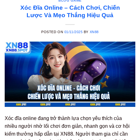
BLOG GAME
Xóc Đĩa Online – Cách Chơi, Chiến
Lược Và Mẹo Thắng Hiệu Quả
POSTED ON
01/11/2025
BY
XN88
Xóc đĩa online đang trở thành lựa chọn yêu thích của
nhiều người nhờ lối chơi đơn giản, nhanh gọn và cơ hội
kiếm thưởng hấp dẫn tại XN88. Người tham gia chỉ cần