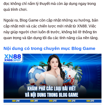
đọc không chỉ nắm lý thuyết mà còn áp dụng ngay trong
quá trình chơi.
Ngoài ra, Blog Game còn cập nhật những xu hướng, bản
cập nhật mới và các chiến lược mới nhất từ XN88. Việc
này giúp người chơi luôn đi trước, không bỏ lỡ thông tin
quan trọng và tận dụng tối đa các tính năng của nền tảng.
Nội dung có trong chuyên mục Blog Game