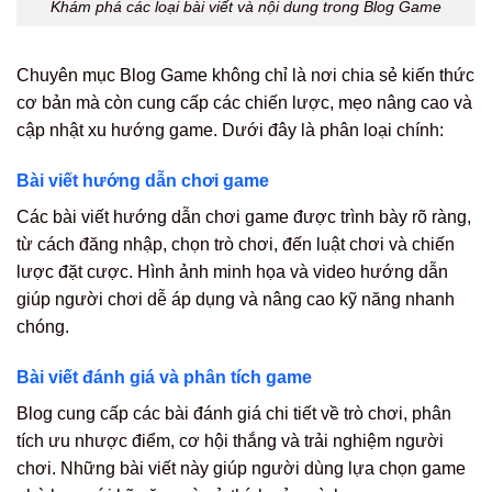
Khám phá các loại bài viết và nội dung trong Blog Game
Chuyên mục Blog Game không chỉ là nơi chia sẻ kiến thức
cơ bản mà còn cung cấp các chiến lược, mẹo nâng cao và
cập nhật xu hướng game. Dưới đây là phân loại chính:
Bài viết hướng dẫn chơi game
Các bài viết hướng dẫn chơi game được trình bày rõ ràng,
từ cách đăng nhập, chọn trò chơi, đến luật chơi và chiến
lược đặt cược. Hình ảnh minh họa và video hướng dẫn
giúp người chơi dễ áp dụng và nâng cao kỹ năng nhanh
chóng.
Bài viết đánh giá và phân tích game
Blog cung cấp các bài đánh giá chi tiết về trò chơi, phân
tích ưu nhược điểm, cơ hội thắng và trải nghiệm người
chơi. Những bài viết này giúp người dùng lựa chọn game