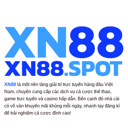
XN88
là một nền tảng giải trí trực tuyến hàng đầu Việt
Nam, chuyên cung cấp các dịch vụ cá cược thể thao,
game trực tuyến và casino hấp dẫn. Bên cạnh đó nhà cái
có vô vàn khuyến mãi khủng mỗi ngày, nhanh tay đăng kí
để trải nghiệm cá cược đỉnh cao!