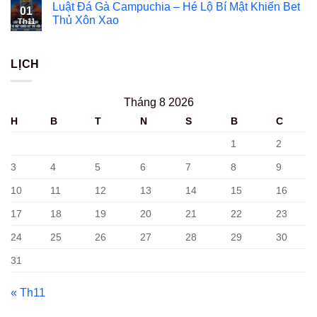
Luật Đá Gà Campuchia – Hé Lộ Bí Mật Khiến Bet
01
Thủ Xôn Xao
Th11
LỊCH
Tháng 8 2026
H
B
T
N
S
B
C
1
2
3
4
5
6
7
8
9
10
11
12
13
14
15
16
17
18
19
20
21
22
23
24
25
26
27
28
29
30
31
« Th11