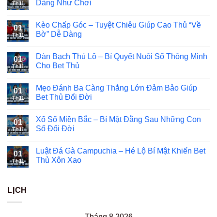
Dàng Như Chơi
Th11
Kèo Chấp Góc – Tuyệt Chiêu Giúp Cao Thủ “Về
01
Bờ” Dễ Dàng
Th11
Dàn Bạch Thủ Lô – Bí Quyết Nuôi Số Thông Minh
01
Cho Bet Thủ
Th11
Mẹo Đánh Ba Càng Thắng Lớn Đảm Bảo Giúp
01
Bet Thủ Đổi Đời
Th11
Xổ Số Miền Bắc – Bí Mật Đằng Sau Những Con
01
Số Đổi Đời
Th11
Luật Đá Gà Campuchia – Hé Lộ Bí Mật Khiến Bet
01
Thủ Xôn Xao
Th11
LỊCH
Tháng 8 2026