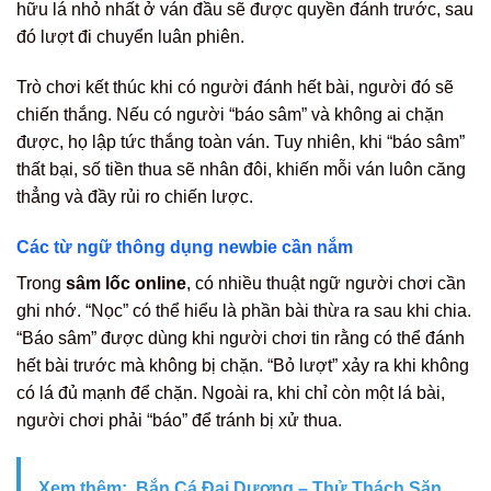
hữu lá nhỏ nhất ở ván đầu sẽ được quyền đánh trước, sau
đó lượt đi chuyển luân phiên.
Trò chơi kết thúc khi có người đánh hết bài, người đó sẽ
chiến thắng. Nếu có người “báo sâm” và không ai chặn
được, họ lập tức thắng toàn ván. Tuy nhiên, khi “báo sâm”
thất bại, số tiền thua sẽ nhân đôi, khiến mỗi ván luôn căng
thẳng và đầy rủi ro chiến lược.
Các từ ngữ thông dụng newbie cần nắm
Trong
sâm lốc online
, có nhiều thuật ngữ người chơi cần
ghi nhớ. “Nọc” có thể hiểu là phần bài thừa ra sau khi chia.
“Báo sâm” được dùng khi người chơi tin rằng có thể đánh
hết bài trước mà không bị chặn. “Bỏ lượt” xảy ra khi không
có lá đủ mạnh để chặn. Ngoài ra, khi chỉ còn một lá bài,
người chơi phải “báo” để tránh bị xử thua.
Xem thêm:
Bắn Cá Đại Dương – Thử Thách Săn