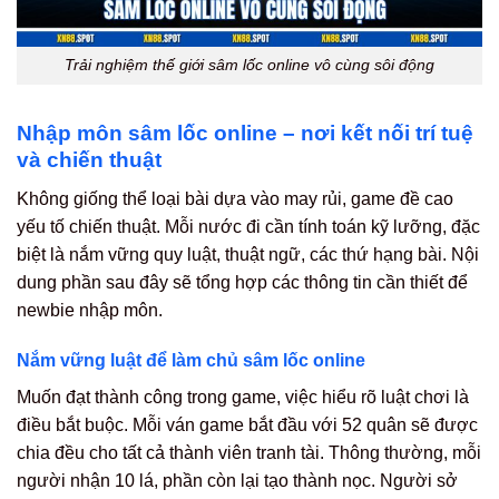
Trải nghiệm thế giới sâm lốc online vô cùng sôi động
Nhập môn sâm lốc online – nơi kết nối trí tuệ
và chiến thuật
Không giống thể loại bài dựa vào may rủi, game đề cao
yếu tố chiến thuật. Mỗi nước đi cần tính toán kỹ lưỡng, đặc
biệt là nắm vững quy luật, thuật ngữ, các thứ hạng bài. Nội
dung phần sau đây sẽ tổng hợp các thông tin cần thiết để
newbie nhập môn.
Nắm vững luật để làm chủ sâm lốc online
Muốn đạt thành công trong game, việc hiểu rõ luật chơi là
điều bắt buộc. Mỗi ván game bắt đầu với 52 quân sẽ được
chia đều cho tất cả thành viên tranh tài. Thông thường, mỗi
người nhận 10 lá, phần còn lại tạo thành nọc. Người sở