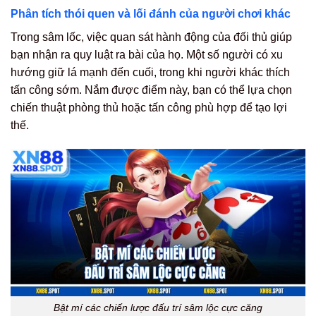
Phân tích thói quen và lối đánh của người chơi khác
Trong sâm lốc, việc quan sát hành động của đối thủ giúp
bạn nhận ra quy luật ra bài của họ. Một số người có xu
hướng giữ lá mạnh đến cuối, trong khi người khác thích
tấn công sớm. Nắm được điểm này, bạn có thể lựa chọn
chiến thuật phòng thủ hoặc tấn công phù hợp để tạo lợi
thế.
Bật mí các chiến lược đấu trí sâm lộc cực căng