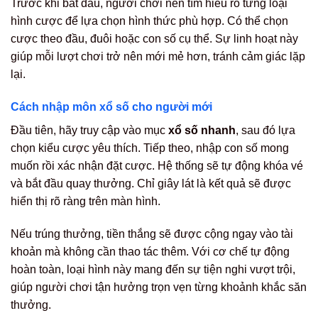
Trước khi bắt đầu, người chơi nên tìm hiểu rõ từng loại
hình cược để lựa chọn hình thức phù hợp. Có thể chọn
cược theo đầu, đuôi hoặc con số cụ thể. Sự linh hoạt này
giúp mỗi lượt chơi trở nên mới mẻ hơn, tránh cảm giác lặp
lại.
Cách nhập môn xổ số cho người mới
Đầu tiên, hãy truy cập vào mục
xổ số nhanh
, sau đó lựa
chọn kiểu cược yêu thích. Tiếp theo, nhập con số mong
muốn rồi xác nhận đặt cược. Hệ thống sẽ tự động khóa vé
và bắt đầu quay thưởng. Chỉ giây lát là kết quả sẽ được
hiển thị rõ ràng trên màn hình.
Nếu trúng thưởng, tiền thắng sẽ được cộng ngay vào tài
khoản mà không cần thao tác thêm. Với cơ chế tự động
hoàn toàn, loại hình này mang đến sự tiện nghi vượt trội,
giúp người chơi tận hưởng trọn vẹn từng khoảnh khắc săn
thưởng.