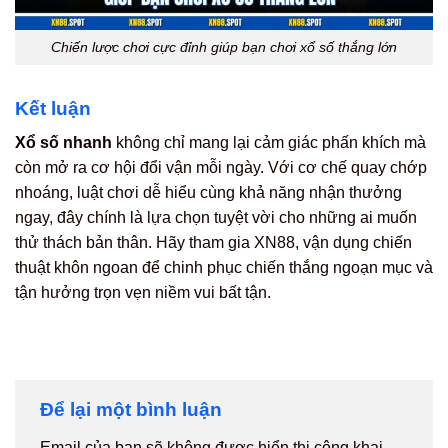
Chiến lược chơi cực đỉnh giúp bạn chơi xổ số thắng lớn
Kết luận
Xổ số nhanh
không chỉ mang lại cảm giác phấn khích mà
còn mở ra cơ hội đổi vận mỗi ngày. Với cơ chế quay chớp
nhoáng, luật chơi dễ hiểu cùng khả năng nhận thưởng
ngay, đây chính là lựa chọn tuyệt vời cho những ai muốn
thử thách bản thân. Hãy tham gia XN88, vận dụng chiến
thuật khôn ngoan để chinh phục chiến thắng ngoạn mục và
tận hưởng trọn vẹn niềm vui bất tận.
Để lại một bình luận
Email của bạn sẽ không được hiển thị công khai.