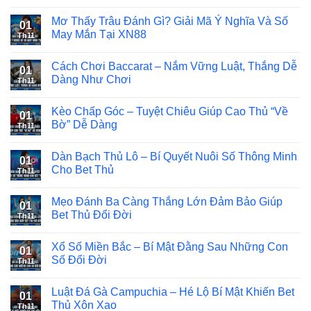
Mơ Thấy Trâu Đánh Gì? Giải Mã Ý Nghĩa Và Số
01
May Mắn Tại XN88
Th11
Cách Chơi Baccarat – Nắm Vững Luật, Thắng Dễ
01
Dàng Như Chơi
Th11
Kèo Chấp Góc – Tuyệt Chiêu Giúp Cao Thủ “Về
01
Bờ” Dễ Dàng
Th11
Dàn Bạch Thủ Lô – Bí Quyết Nuôi Số Thông Minh
01
Cho Bet Thủ
Th11
Mẹo Đánh Ba Càng Thắng Lớn Đảm Bảo Giúp
01
Bet Thủ Đổi Đời
Th11
Xổ Số Miền Bắc – Bí Mật Đằng Sau Những Con
01
Số Đổi Đời
Th11
Luật Đá Gà Campuchia – Hé Lộ Bí Mật Khiến Bet
01
Thủ Xôn Xao
Th11