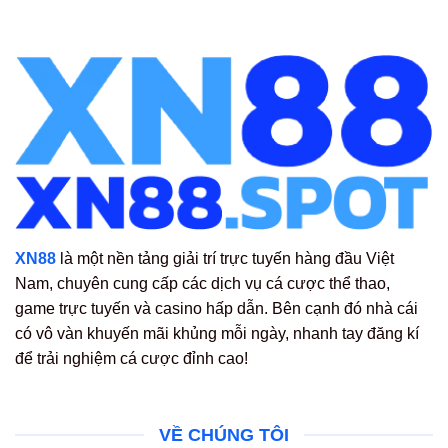
XN88
là một nền tảng giải trí trực tuyến hàng đầu Việt
Nam, chuyên cung cấp các dịch vụ cá cược thể thao,
game trực tuyến và casino hấp dẫn. Bên cạnh đó nhà cái
có vô vàn khuyến mãi khủng mỗi ngày, nhanh tay đăng kí
để trải nghiệm cá cược đỉnh cao!
VỀ CHÚNG TÔI