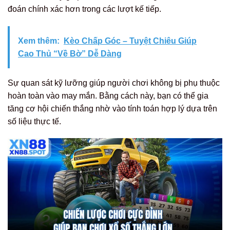
đoán chính xác hơn trong các lượt kế tiếp.
Xem thêm:
Kèo Chấp Góc – Tuyệt Chiêu Giúp
Cao Thủ “Về Bờ” Dễ Dàng
Sự quan sát kỹ lưỡng giúp người chơi không bị phụ thuộc
hoàn toàn vào may mắn. Bằng cách này, bạn có thể gia
tăng cơ hội chiến thắng nhờ vào tính toán hợp lý dựa trên
số liệu thực tế.