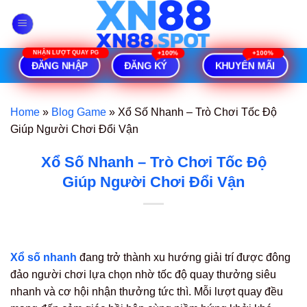
Skip
to
content
KHUYẾN MÃI
ĐĂNG NHẬP
ĐĂNG KÝ
Home
»
Blog Game
»
Xổ Số Nhanh – Trò Chơi Tốc Độ
Giúp Người Chơi Đổi Vận
Xổ Số Nhanh – Trò Chơi Tốc Độ
Giúp Người Chơi Đổi Vận
Xổ số nhanh
đang trở thành xu hướng giải trí được đông
đảo người chơi lựa chọn nhờ tốc độ quay thưởng siêu
nhanh và cơ hội nhận thưởng tức thì. Mỗi lượt quay đều