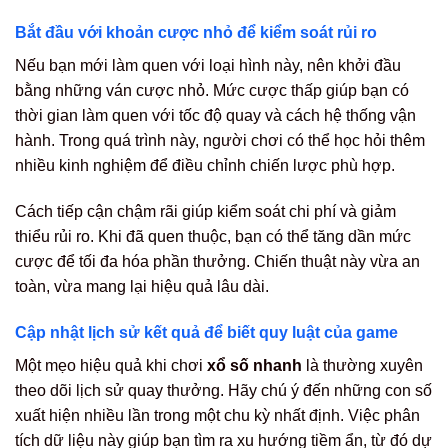
Bắt đầu với khoản cược nhỏ để kiểm soát rủi ro
Nếu bạn mới làm quen với loại hình này, nên khởi đầu
bằng những ván cược nhỏ. Mức cược thấp giúp bạn có
thời gian làm quen với tốc độ quay và cách hệ thống vận
hành. Trong quá trình này, người chơi có thể học hỏi thêm
nhiều kinh nghiệm để điều chỉnh chiến lược phù hợp.
Cách tiếp cận chậm rãi giúp kiểm soát chi phí và giảm
thiểu rủi ro. Khi đã quen thuộc, bạn có thể tăng dần mức
cược để tối đa hóa phần thưởng. Chiến thuật này vừa an
toàn, vừa mang lại hiệu quả lâu dài.
Cập nhật lịch sử kết quả để biết quy luật của game
Một mẹo hiệu quả khi chơi
xổ số nhanh
là thường xuyên
theo dõi lịch sử quay thưởng. Hãy chú ý đến những con số
xuất hiện nhiều lần trong một chu kỳ nhất định. Việc phân
tích dữ liệu này giúp bạn tìm ra xu hướng tiềm ẩn, từ đó dự